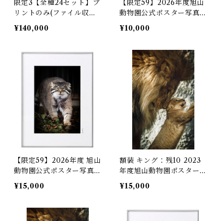
限定3【全種24セット】プ
【限定59】2026年度旭山
リントのみ(ファイル収納)
動物園公式ポスター写真
2003-2026年度)24セット
マヌルネコ A4銀塩プリン
¥140,000
¥10,000
（限定5）
ト（プリントのみ）限定5
9
【限定59】2026年度 旭山
額装 キング：残10 2023
動物園公式ポスター写真
年度旭山動物園ポスター候
マヌルネコ 額装A4銀塩
補 額装A4銀塩プリント
¥15,000
¥15,000
プリント 限定59