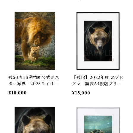
残50 旭山動物園公式ポス
【残18】2022年度 エゾヒ
ター写真 2023ライオン
グマ 額装A4銀塩プリン
A4銀塩プリント(プリント
ト
¥10,000
¥15,000
のみ)